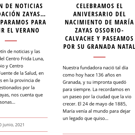
N DE NOTICIAS
CELEBRAMOS EL
DACIÓN ZAYAS…
ANIVERSARIO DEL
EPARAMOS PARA
NACIMIENTO DE MARÍA
IR EL VERANO
ZAYAS OSSORIO-
CALVACHE Y PASEAMOS
POR SU GRANADA NATA
tín de noticias y las
del Centro Frida Luna,
io y Centro
Nuestra fundadora nació tal día
Fuente de la Salud, en
como hoy hace 136 años en
 en la provincia de
Granada, y su impronta quedó
stionados por la
para siempre. La recordamos en
ayas, nos cuenta que
un paseo por la ciudad que la vio
rsonas…
crecer. El 24 de mayo de 1885,
María venía al mundo para dejar
un legado que quiso…
0 junio, 2021