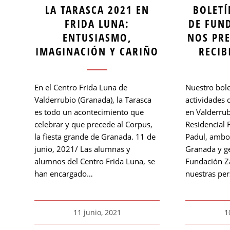
LA TARASCA 2021 EN
BOLETÍ
FRIDA LUNA:
DE FUN
ENTUSIASMO,
NOS PR
IMAGINACIÓN Y CARIÑO
RECIB
En el Centro Frida Luna de
Nuestro bole
Valderrubio (Granada), la Tarasca
actividades 
es todo un acontecimiento que
en Valderrub
celebrar y que precede al Corpus,
Residencial 
la fiesta grande de Granada. 11 de
Padul, ambos
junio, 2021/ Las alumnas y
Granada y ge
alumnos del Centro Frida Luna, se
Fundación Z
han encargado…
nuestras pe
11 junio, 2021
1