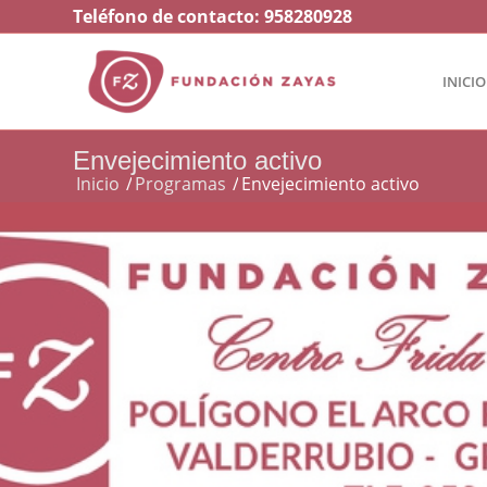
Teléfono de contacto:
958280928
INICIO
Envejecimiento activo
Inicio
/
Programas
/
Envejecimiento activo