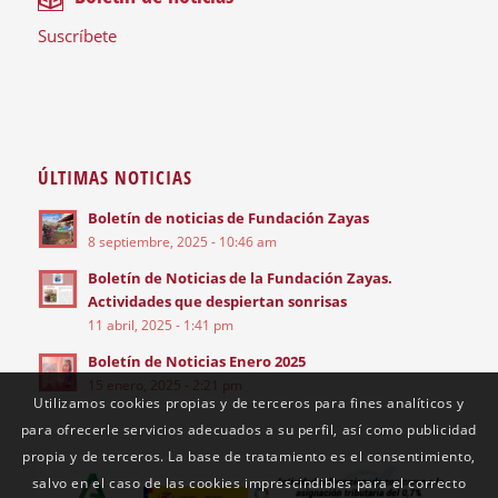
Suscríbete
ÚLTIMAS NOTICIAS
Boletín de noticias de Fundación Zayas
8 septiembre, 2025 - 10:46 am
Boletín de Noticias de la Fundación Zayas.
Actividades que despiertan sonrisas
11 abril, 2025 - 1:41 pm
Boletín de Noticias Enero 2025
15 enero, 2025 - 2:21 pm
Utilizamos cookies propias y de terceros para fines analíticos y
para ofrecerle servicios adecuados a su perfil, así como publicidad
propia y de terceros. La base de tratamiento es el consentimiento,
salvo en el caso de las cookies imprescindibles para el correcto