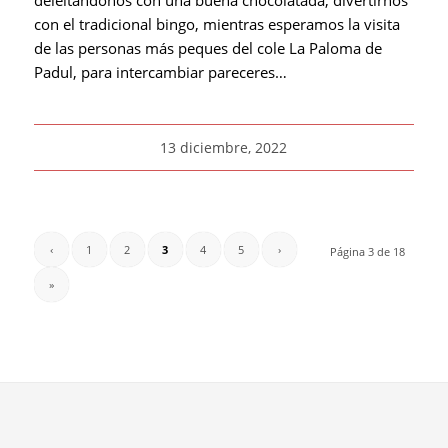
deleitándonos con una buena chocolatada, divertirnos
con el tradicional bingo, mientras esperamos la visita
de las personas más peques del cole La Paloma de
Padul, para intercambiar pareceres…
13 diciembre, 2022
‹
1
2
3
4
5
›
Página 3 de 18
»