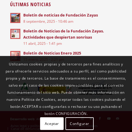
ÚLTIMAS NOTICIAS
Boletín de noticias de Fundación Zayas
8 septiembre, 2025 - 10:46 am
Boletín de Noticias de la Fundación Zayas.
Actividades que despiertan sonrisas
11 abril, 2025 - 1:41 pm
Boletín de Noticias Enero 2025
15 enero, 2025 - 2:21 pm
Utilizamos cookies propias y de terceros para fines analíticos y
para ofrecerle servicios adecuados a su perfil, así como publicidad
propia y de terceros. La base de tratamiento es el consentimiento,
salvo en el caso de las cookies imprescindibles para el correcto
funcionamiento del sitio web. Puede obtener más información en
nuestra Política de Cookies, aceptar todas las cookies pulsando el
botón ACEPTAR o configurarlas o rechazar su uso pulsando el
botón CONFIGURACIÓN.
Desarrollo web
: Alejandro Villa
Aceptar
Configurar
Aviso legal y política de privacidad
Política de cookies
Canal de denuncias