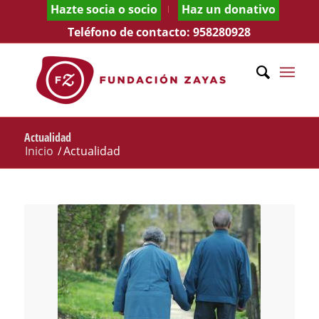
Hazte socia o socio
Haz un donativo
Teléfono de contacto:
958280928
Actualidad
Inicio
/
Actualidad