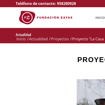
Teléfono de contacto:
958280928
INICIO
Actualidad
Inicio
/
Actualidad
/
Proyectos
/
Proyecto “La Casa
PROYE