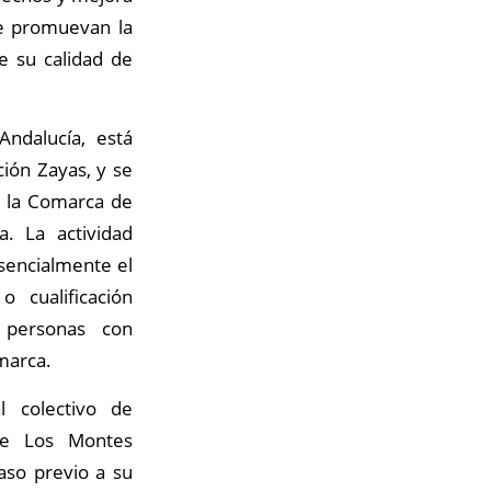
ue promuevan la
de su calidad de
Andalucía, está
ción Zayas, y se
de la Comarca de
. La actividad
esencialmente el
 cualificación
e personas con
omarca.
l colectivo de
de Los Montes
aso previo a su