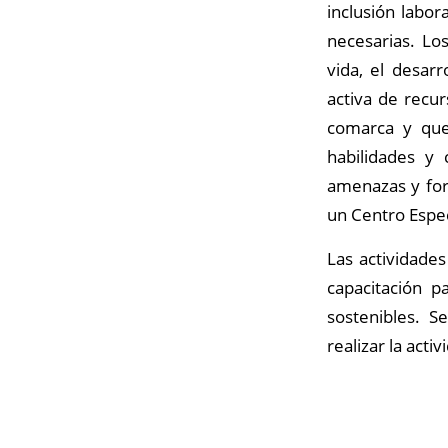
inclusión labor
necesarias. Los
vida, el desar
activa de recu
comarca y que
habilidades y 
amenazas y for
un Centro Espe
Las actividades
capacitación p
sostenibles. S
realizar la act