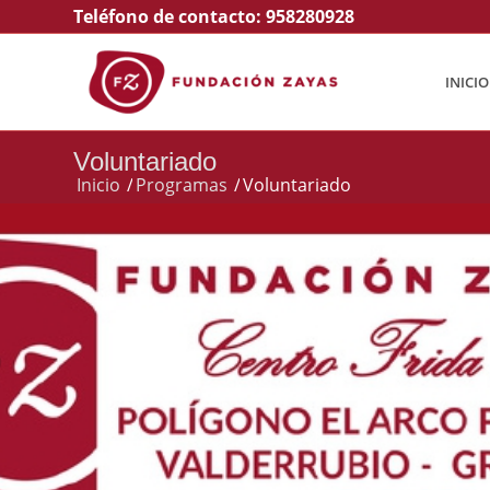
Teléfono de contacto:
958280928
INICIO
Voluntariado
Inicio
/
Programas
/
Voluntariado