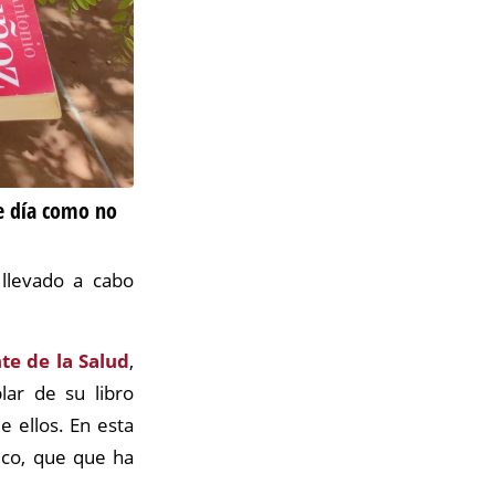
te día como no
llevado a cabo
.
te de la Salud
,
lar de su libro
 ellos. En esta
Vico, que que ha