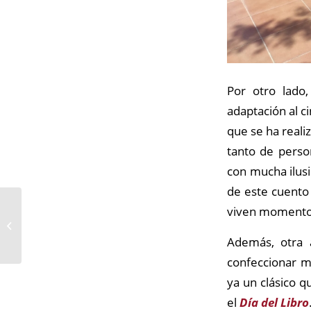
Por otro lado
adaptación al c
que se ha reali
tanto de perso
con mucha ilusi
de este cuento 
La Semana Santa en la
viven momentos
Fuente de la Salud, se
celebra con intensidad
Además, otra a
y pasi�...
confeccionar m
ya un clásico q
el
Día del Libro