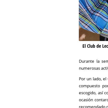
El Club de Le
Durante la se
numerosas activ
Por un lado, el
compuesto por 
escogido, así 
ocasión contaro
recomendado nu