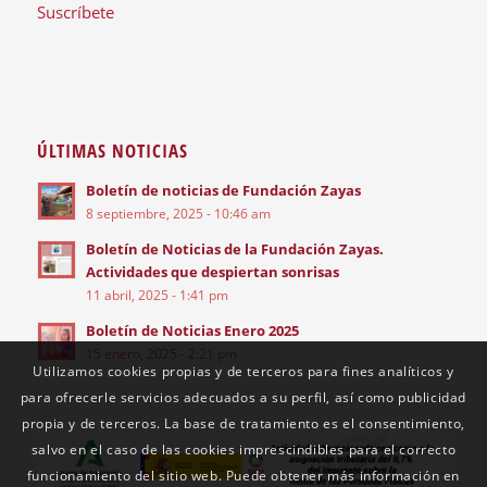
Suscríbete
ÚLTIMAS NOTICIAS
Boletín de noticias de Fundación Zayas
8 septiembre, 2025 - 10:46 am
Boletín de Noticias de la Fundación Zayas.
Actividades que despiertan sonrisas
11 abril, 2025 - 1:41 pm
Boletín de Noticias Enero 2025
15 enero, 2025 - 2:21 pm
Utilizamos cookies propias y de terceros para fines analíticos y
para ofrecerle servicios adecuados a su perfil, así como publicidad
propia y de terceros. La base de tratamiento es el consentimiento,
salvo en el caso de las cookies imprescindibles para el correcto
funcionamiento del sitio web. Puede obtener más información en