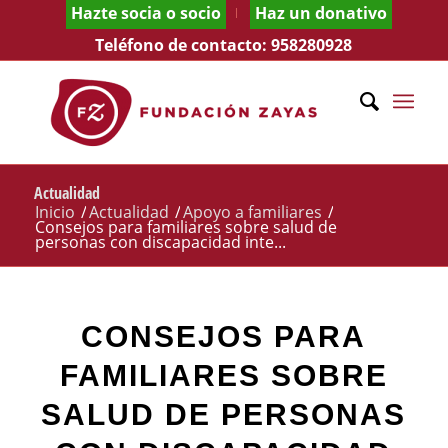
Hazte socia o socio
Haz un donativo
Teléfono de contacto:
958280928
Actualidad
Inicio
/
Actualidad
/
Apoyo a familiares
/
Consejos para familiares sobre salud de
personas con discapacidad inte...
CONSEJOS PARA
FAMILIARES SOBRE
SALUD DE PERSONAS