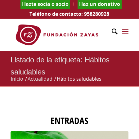
Hazte socia o socio
Haz un donativo
Teléfono de contacto:
958280928
Listado de la etiqueta: Hábitos
saludables
Inicio
/
Actualidad
/
Hábitos saludables
ENTRADAS