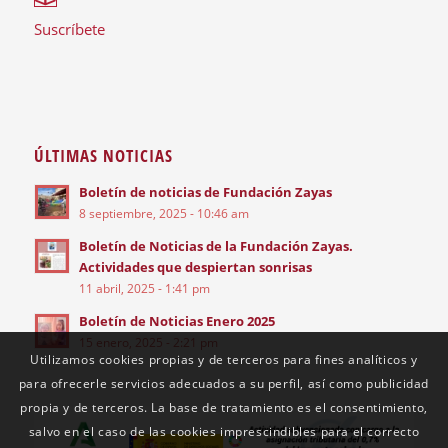
Suscríbete
ÚLTIMAS NOTICIAS
Boletín de noticias de Fundación Zayas
8 septiembre, 2025 - 10:46 am
Boletín de Noticias de la Fundación Zayas.
Actividades que despiertan sonrisas
11 abril, 2025 - 1:41 pm
Boletín de Noticias Enero 2025
15 enero, 2025 - 2:21 pm
Utilizamos cookies propias y de terceros para fines analíticos y
para ofrecerle servicios adecuados a su perfil, así como publicidad
propia y de terceros. La base de tratamiento es el consentimiento,
salvo en el caso de las cookies imprescindibles para el correcto