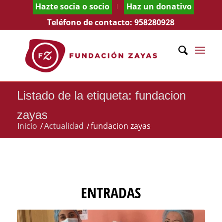
Hazte socia o socio
Haz un donativo
Teléfono de contacto:
958280928
Listado de la etiqueta: fundacion
zayas
Inicio
/
Actualidad
/
fundacion zayas
ENTRADAS