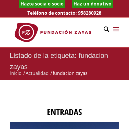
Hazte socia o socio
Haz un donativo
Teléfono de contacto:
958280928
Listado de la etiqueta: fundacion
zayas
Inicio
/
Actualidad
/
fundacion zayas
ENTRADAS