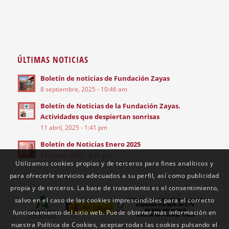
ÚLTIMAS NOTICIAS
Boletín de noticias de Fundación Zayas
8 septiembre, 2025 - 10:46 am
Boletín de Noticias de la Fundación Zayas.
Actividades que despiertan sonrisas
11 abril, 2025 - 1:41 pm
Boletín de Noticias Enero 2025
15 enero, 2025 - 2:21 pm
Utilizamos cookies propias y de terceros para fines analíticos y
para ofrecerle servicios adecuados a su perfil, así como publicidad
propia y de terceros. La base de tratamiento es el consentimiento,
salvo en el caso de las cookies imprescindibles para el correcto
funcionamiento del sitio web. Puede obtener más información en
nuestra Política de Cookies, aceptar todas las cookies pulsando el