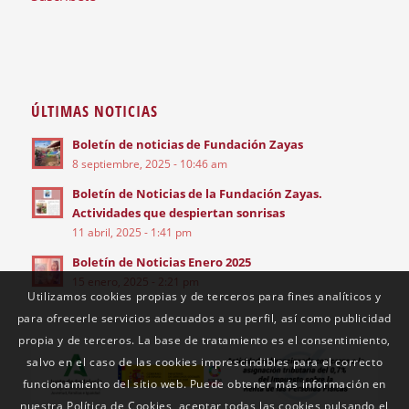
ÚLTIMAS NOTICIAS
Boletín de noticias de Fundación Zayas
8 septiembre, 2025 - 10:46 am
Boletín de Noticias de la Fundación Zayas.
Actividades que despiertan sonrisas
11 abril, 2025 - 1:41 pm
Boletín de Noticias Enero 2025
15 enero, 2025 - 2:21 pm
Utilizamos cookies propias y de terceros para fines analíticos y
para ofrecerle servicios adecuados a su perfil, así como publicidad
propia y de terceros. La base de tratamiento es el consentimiento,
salvo en el caso de las cookies imprescindibles para el correcto
funcionamiento del sitio web. Puede obtener más información en
nuestra Política de Cookies, aceptar todas las cookies pulsando el