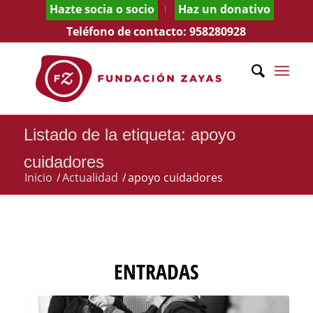
Hazte socia o socio
Haz un donativo
Teléfono de contacto:
958280928
Listado de la etiqueta: apoyo
cuidadores
Inicio
/
Actualidad
/
apoyo cuidadores
ENTRADAS