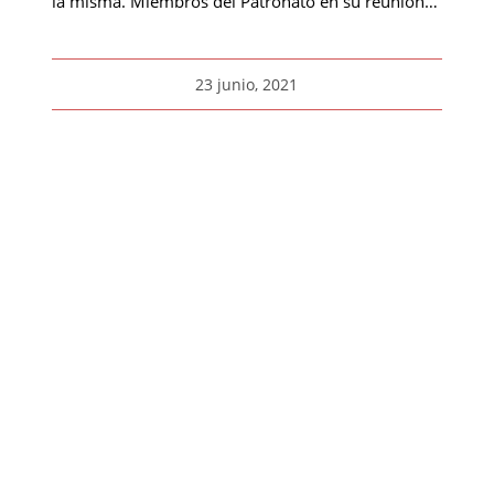
la misma. Miembros del Patronato en su reunión…
23 junio, 2021