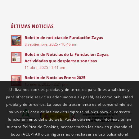
ÚLTIMAS NOTICIAS
Boletín de noticias de Fundación Zayas
8 septiembre, 2025 - 10:46 am
Boletín de Noticias de la Fundación Zayas.
Actividades que despiertan sonrisas
11 abril, 2025 - 1:41 pm
Boletín de Noticias Enero 2025
15 enero, 2025 - 2:21 pm
Utilizamos cookies propias y de terceros para fines analíticos y
para ofrecerle servicios adecuados a su perfil, así como publicidad
propia y de terceros. La base de tratamiento es el consentimiento,
salvo en el caso de las cookies imprescindibles para el correcto
funcionamiento del sitio web. Puede obtener más información en
nuestra Política de Cookies, aceptar todas las cookies pulsando el
botón ACEPTAR o configurarlas o rechazar su uso pulsando el