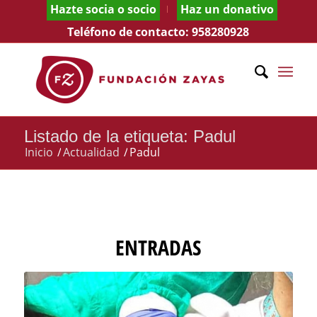
Hazte socia o socio
Haz un donativo
Teléfono de contacto:
958280928
Listado de la etiqueta: Padul
Inicio
/
Actualidad
/
Padul
ENTRADAS