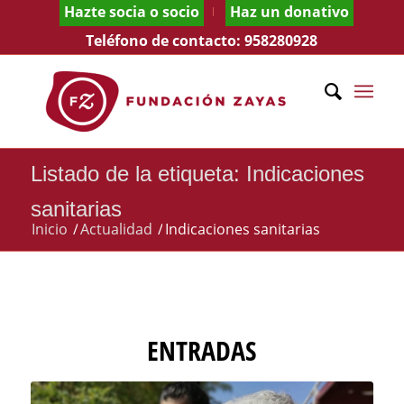
Hazte socia o socio
Haz un donativo
Teléfono de contacto:
958280928
Listado de la etiqueta: Indicaciones
sanitarias
Inicio
/
Actualidad
/
Indicaciones sanitarias
ENTRADAS