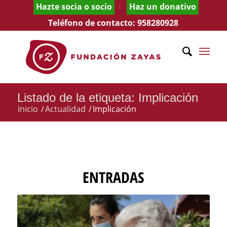
Hazte socia o socio
Haz un donativo
Teléfono de contacto:
958280928
Listado de la etiqueta: Implicación
Inicio
/
Actualidad
/
Implicación
ENTRADAS