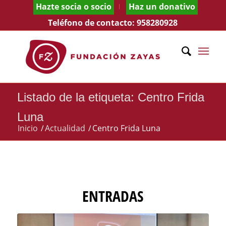
Hazte socia o socio
Haz un donativo
Teléfono de contacto:
958280928
Listado de la etiqueta: Centro Frida
Luna
Inicio
/
Actualidad
/
Centro Frida Luna
ENTRADAS