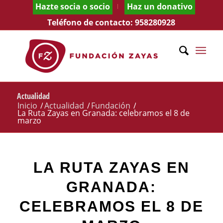
Hazte socia o socio
Haz un donativo
Teléfono de contacto:
958280928
Actualidad
Inicio
/
Actualidad
/
Fundación
/
La Ruta Zayas en Granada: celebramos el 8 de
marzo
LA RUTA ZAYAS EN
GRANADA:
CELEBRAMOS EL 8 DE