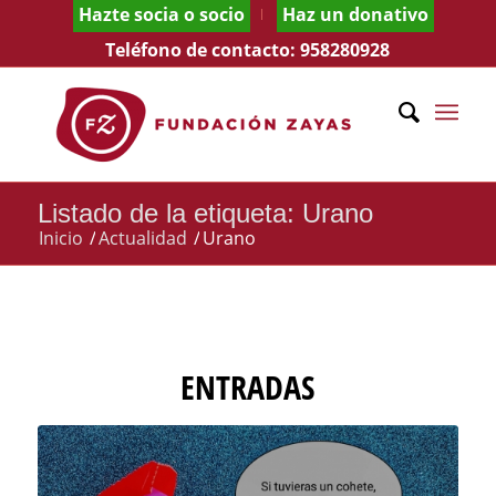
Hazte socia o socio
Haz un donativo
Teléfono de contacto:
958280928
Listado de la etiqueta: Urano
Inicio
/
Actualidad
/
Urano
ENTRADAS