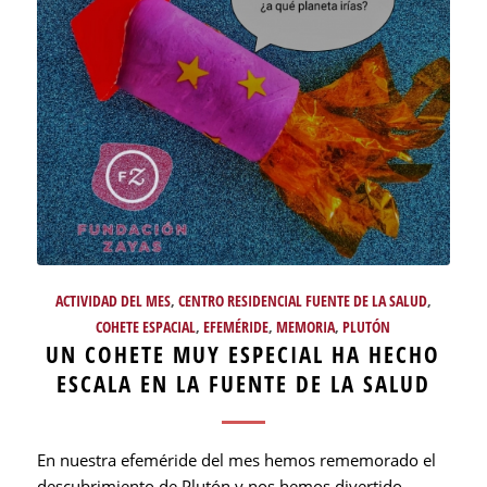
ACTIVIDAD DEL MES
,
CENTRO RESIDENCIAL FUENTE DE LA SALUD
,
COHETE ESPACIAL
,
EFEMÉRIDE
,
MEMORIA
,
PLUTÓN
UN COHETE MUY ESPECIAL HA HECHO
ESCALA EN LA FUENTE DE LA SALUD
En nuestra efeméride del mes hemos rememorado el
descubrimiento de Plutón y nos hemos divertido