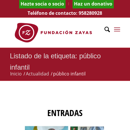
Hazte socia o socio
Haz un donativo
Teléfono de contacto:
958280928
Listado de la etiqueta: público
infantil
Inicio
/
Actualidad
/
público infantil
ENTRADAS