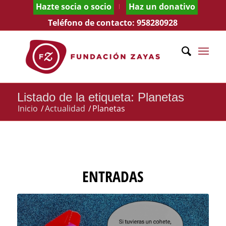
Hazte socia o socio
Haz un donativo
Teléfono de contacto:
958280928
Listado de la etiqueta: Planetas
Inicio
/
Actualidad
/
Planetas
ENTRADAS