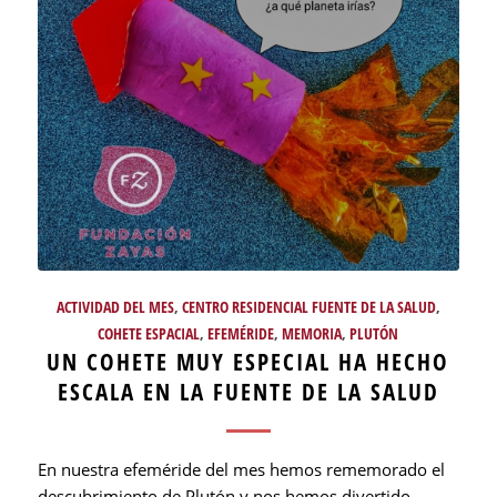
ACTIVIDAD DEL MES
,
CENTRO RESIDENCIAL FUENTE DE LA SALUD
,
COHETE ESPACIAL
,
EFEMÉRIDE
,
MEMORIA
,
PLUTÓN
UN COHETE MUY ESPECIAL HA HECHO
ESCALA EN LA FUENTE DE LA SALUD
En nuestra efeméride del mes hemos rememorado el
descubrimiento de Plutón y nos hemos divertido