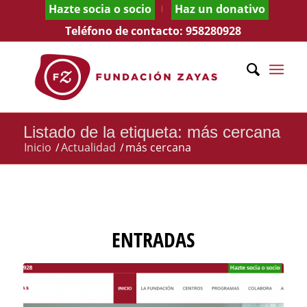
Hazte socia o socio
Haz un donativo
Teléfono de contacto:
958280928
Listado de la etiqueta: más cercana
Inicio
/
Actualidad
/
más cercana
ENTRADAS