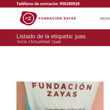
Teléfono de contacto:
958280928
INICIO
Listado de la etiqueta: juas
Inicio
/
Actualidad
/
juas