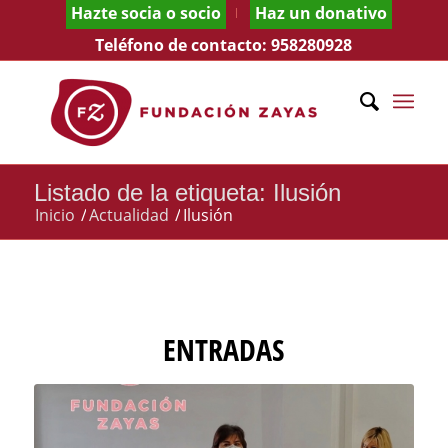
Hazte socia o socio
Haz un donativo
Teléfono de contacto:
958280928
Listado de la etiqueta: Ilusión
Inicio
/
Actualidad
/
Ilusión
ENTRADAS