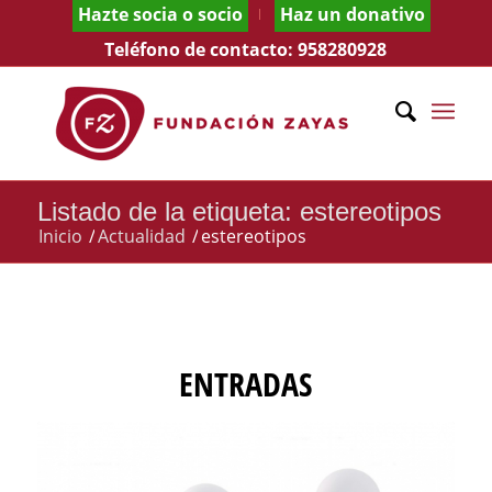
Hazte socia o socio
Haz un donativo
Teléfono de contacto:
958280928
Listado de la etiqueta: estereotipos
Inicio
/
Actualidad
/
estereotipos
ENTRADAS