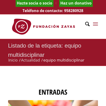
Hazte socia o socio
Haz un donativo
Teléfono de contacto:
958280928
Listado de la etiqueta: equipo
multidisciplinar
Inicio
/
Actualidad
/
equipo multidisciplinar
ENTRADAS