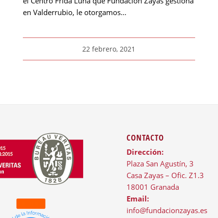
el Centro Frida Luna que Fundación Zayas gestiona
en Valderrubio, le otorgamos…
22 febrero, 2021
CONTACTO
Dirección:
Plaza San Agustín, 3
Casa Zayas – Ofic. Z1.3
18001 Granada
Email:
info@fundacionzayas.es