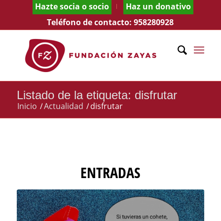
Hazte socia o socio
Haz un donativo
Teléfono de contacto:
958280928
Listado de la etiqueta: disfrutar
Inicio
/
Actualidad
/
disfrutar
ENTRADAS