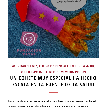
ACTIVIDAD DEL MES
,
CENTRO RESIDENCIAL FUENTE DE LA SALUD
,
COHETE ESPACIAL
,
EFEMÉRIDE
,
MEMORIA
,
PLUTÓN
UN COHETE MUY ESPECIAL HA HECHO
ESCALA EN LA FUENTE DE LA SALUD
En nuestra efeméride del mes hemos rememorado el
descubrimiento de Plutón y nos hemos divertido