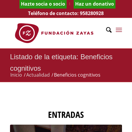
Hazte socia o socio
Haz un donativo
Teléfono de contacto:
958280928
Listado de la etiqueta: Beneficios
cognitivos
Inicio
/
Actualidad
/
Beneficios cognitivos
ENTRADAS