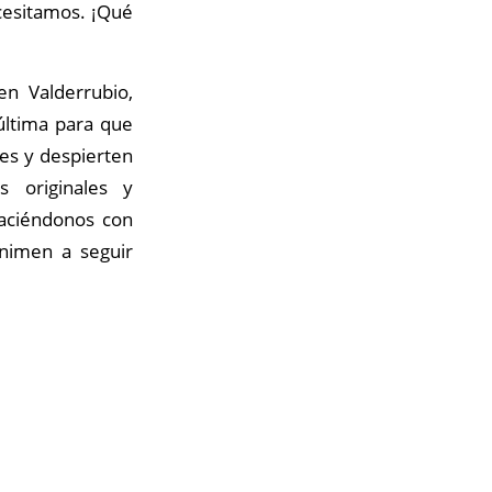
ecesitamos. ¡Qué
en Valderrubio,
última para que
des y despierten
s originales y
haciéndonos con
animen a seguir