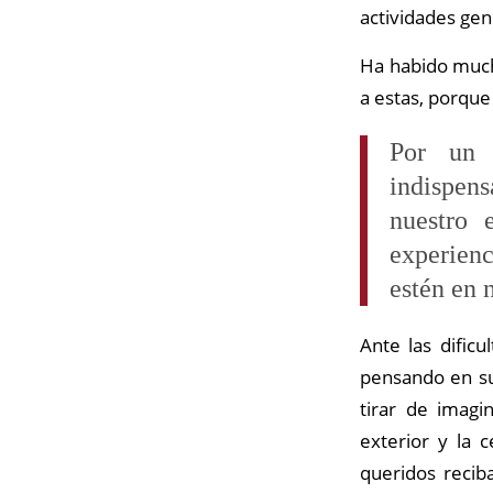
actividades gen
Ha habido much
a estas, porqu
Por un 
indispen
nuestro 
experienc
estén en 
Ante las dificu
pensando en su
tirar de imagi
exterior y la 
queridos recib