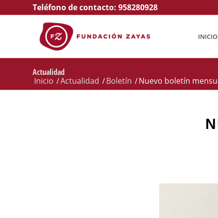
Teléfono de contacto:
958280928
INICIO
Actualidad
Inicio
/
Actualidad
/
Boletín
/
Nuevo boletín mensu
N