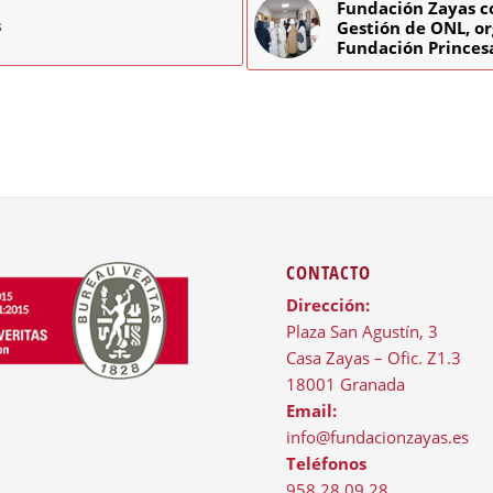
Fundación Zayas c
s
Gestión de ONL, o
Fundación Princes
CONTACTO
Dirección:
Plaza San Agustín, 3
Casa Zayas – Ofic. Z1.3
18001 Granada
Email:
info@fundacionzayas.es
Teléfonos
958 28 09 28