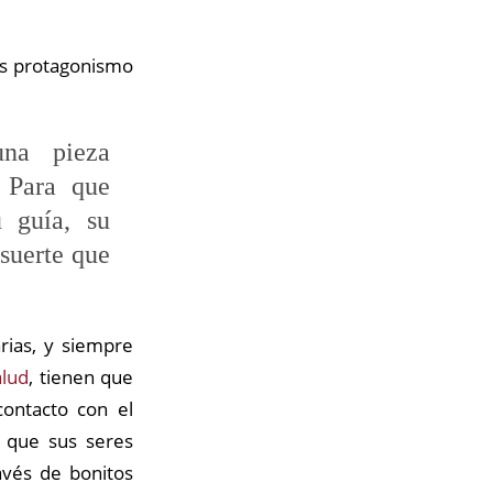
os protagonismo
na pieza
. Para que
u guía, su
 suerte que
arias, y siempre
alud
, tienen que
contacto con el
, que sus seres
avés de bonitos