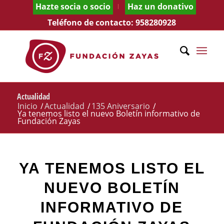
Hazte socia o socio
Haz un donativo
Teléfono de contacto:
958280928
Actualidad
Inicio
/
Actualidad
/
135 Aniversario
/
Ya tenemos listo el nuevo Boletín informativo de
Fundación Zayas
YA TENEMOS LISTO EL
NUEVO BOLETÍN
INFORMATIVO DE