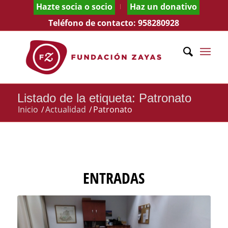
Hazte socia o socio
Haz un donativo
Teléfono de contacto:
958280928
Listado de la etiqueta: Patronato
Inicio
/
Actualidad
/
Patronato
ENTRADAS