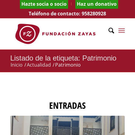
Hazte socia o socio
Haz un donativo
Teléfono de contacto:
958280928
Listado de la etiqueta: Patrimonio
Inicio
/
Actualidad
/
Patrimonio
ENTRADAS