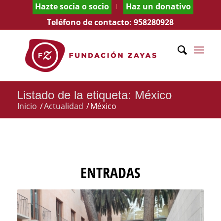
Hazte socia o socio
Haz un donativo
Teléfono de contacto:
958280928
Listado de la etiqueta: México
Inicio
/
Actualidad
/
México
ENTRADAS