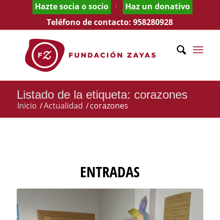
Hazte socia o socio
Haz un donativo
Teléfono de contacto:
958280928
Listado de la etiqueta: corazones
Inicio
/
Actualidad
/
corazones
ENTRADAS