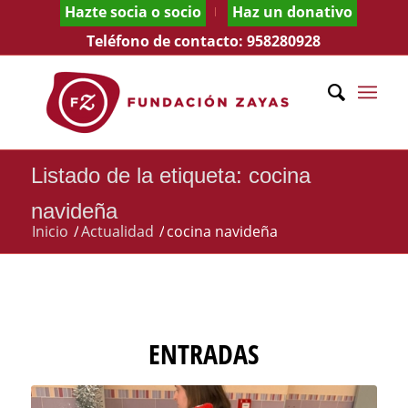
Hazte socia o socio
Haz un donativo
Teléfono de contacto:
958280928
Listado de la etiqueta: cocina
navideña
Inicio
/
Actualidad
/
cocina navideña
ENTRADAS