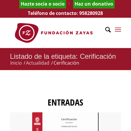
Hazte socia o socio
Haz un donativo
Teléfono de contacto:
958280928
Listado de la etiqueta: Cerificación
Inicio
/
Actualidad
/
Cerificación
ENTRADAS