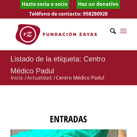
Hazte socia o socio
Haz un donativo
Teléfono de contacto:
958280928
Listado de la etiqueta: Centro
Médico Padul
Inicio
/
Actualidad
/
Centro Médico Padul
ENTRADAS