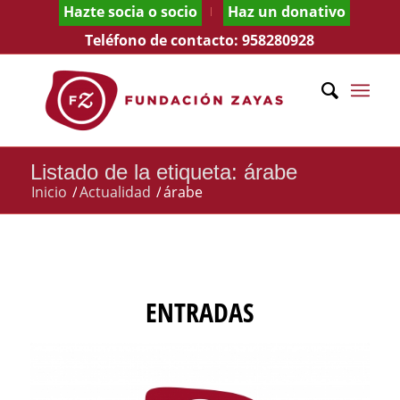
Hazte socia o socio
Haz un donativo
Teléfono de contacto:
958280928
Listado de la etiqueta: árabe
Inicio
/
Actualidad
/
árabe
ENTRADAS