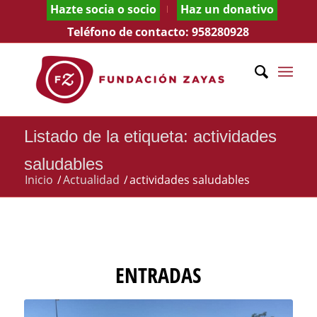
Hazte socia o socio
Haz un donativo
Teléfono de contacto:
958280928
Listado de la etiqueta: actividades
saludables
Inicio
/
Actualidad
/
actividades saludables
ENTRADAS