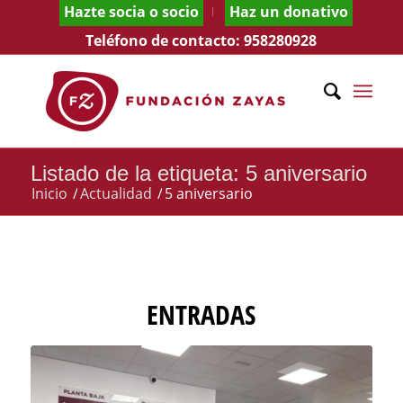
Hazte socia o socio
Haz un donativo
Teléfono de contacto:
958280928
Listado de la etiqueta: 5 aniversario
Inicio
/
Actualidad
/
5 aniversario
ENTRADAS