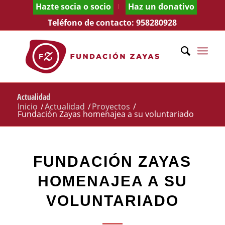
Hazte socia o socio
Haz un donativo
Teléfono de contacto:
958280928
Actualidad
Inicio
/
Actualidad
/
Proyectos
/
Fundación Zayas homenajea a su voluntariado
FUNDACIÓN ZAYAS
HOMENAJEA A SU
VOLUNTARIADO