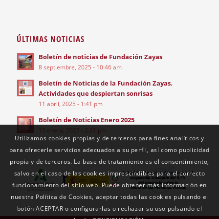
ÚLTIMAS NOTICIAS
Boletín de noticias de Fundación Zayas
8 septiembre, 2025 - 10:46 am
Boletín de Noticias de la Fundación Zayas.
Actividades que despiertan sonrisas
11 abril, 2025 - 1:41 pm
Boletín de Noticias Enero 2025
15 enero, 2025 - 2:21 pm
Utilizamos cookies propias y de terceros para fines analíticos y
para ofrecerle servicios adecuados a su perfil, así como publicidad
propia y de terceros. La base de tratamiento es el consentimiento,
salvo en el caso de las cookies imprescindibles para el correcto
funcionamiento del sitio web. Puede obtener más información en
nuestra Política de Cookies, aceptar todas las cookies pulsando el
botón ACEPTAR o configurarlas o rechazar su uso pulsando el