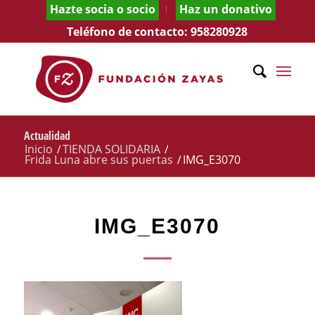
Hazte socia o socio
Haz un donativo
Teléfono de contacto:
958280928
Actualidad
Inicio
/
TIENDA SOLIDARIA
/
Frida Luna abre sus puertas
/
IMG_E3070
IMG_E3070