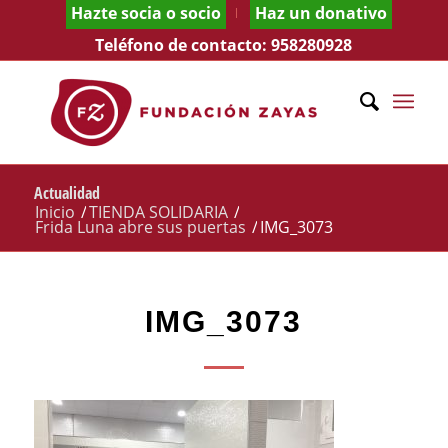
Hazte socia o socio
Haz un donativo
Teléfono de contacto:
958280928
Actualidad
Inicio
/
TIENDA SOLIDARIA
/
Frida Luna abre sus puertas
/
IMG_3073
IMG_3073